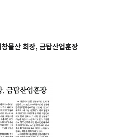
 희창물산 회장, 금탑산업훈장