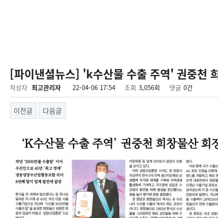
[파이낸셜뉴스] 'k수산물 수출 주역' 권중천
작성자
최고관리자
22-04-06 17:54
조회
3,056회
댓글
0건
이전글
다음글