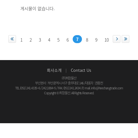
게시물이 없습니다.
7
1
2
3
4
5
6
8
9
10
회사소개
Contact Us
(주)희창물산
부산본사 : 부산광역시 서구 충무대로 146
/
대표자 : 권중천
TEL.(051) 241.4335~6 / 242.1884~5 / FAX. (051) 241.2434 / E-mail.
info@heechangtrade.com
Copyright © 희창물산. All Rights Reserved.