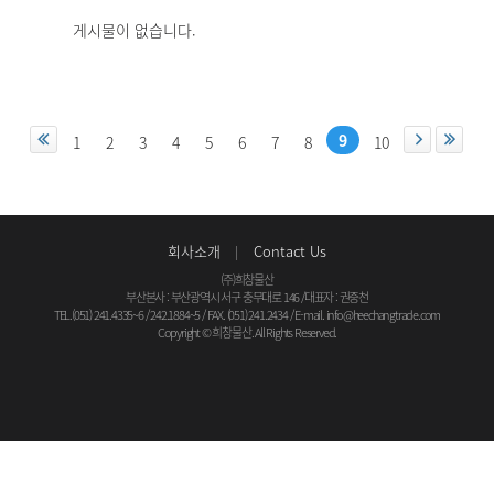
게시물이 없습니다.
9
1
2
3
4
5
6
7
8
10
회사소개
Contact Us
(주)희창물산
부산본사 : 부산광역시 서구 충무대로 146
/
대표자 : 권중천
TEL.(051) 241.4335~6 / 242.1884~5 / FAX. (051) 241.2434 / E-mail.
info@heechangtrade.com
Copyright © 희창물산. All Rights Reserved.