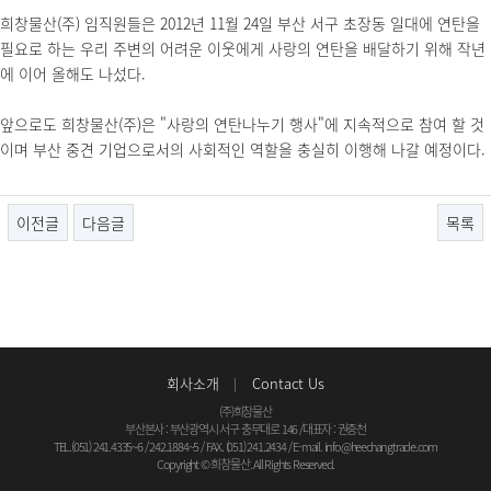
희창물산(주) 임직원들은 2012년 11월 24일 부산 서구 초장동 일대에 연탄을
필요로 하는 우리 주변의 어려운 이웃에게 사랑의 연탄을 배달하기 위해 작년
에 이어 올해도 나섰다.
앞으로도 희창물산(주)은 "사랑의 연탄나누기 행사"에 지속적으로 참여 할 것
이며 부산 중견 기업으로서의 사회적인 역할을 충실히 이행해 나갈 예정이다.
이전글
다음글
목록
회사소개
Contact Us
(주)희창물산
부산본사 : 부산광역시 서구 충무대로 146
/
대표자 : 권중천
TEL.(051) 241.4335~6 / 242.1884~5 / FAX. (051) 241.2434 / E-mail.
info@heechangtrade.com
Copyright © 희창물산. All Rights Reserved.