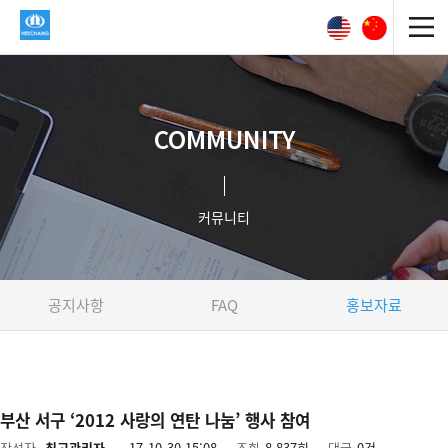
COMMUNITY
커뮤니티
공지사항
FAQ
홍보자료
부산 서구 ‘2012 사랑의 연탄 나눔’ 행사 참여
작성자
최고관리자
17-10-30 15:08
조회
8,837회
댓글
0건