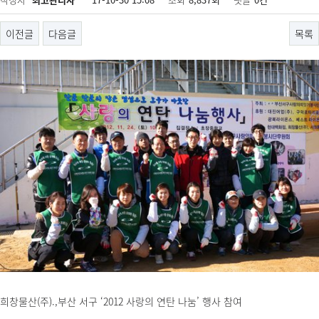
이전글
다음글
목록
희창물산(주).,부산 서구 ‘2012 사랑의 연탄 나눔’ 행사 참여