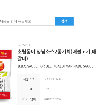
검색
G055193
초립동이 양념소스2종기획(배불고기,배
갈비)
B.B.Q.SAUCE FOR BEEF+GALBI MARINADE SAUCE
제품스펙
6/3.7LB(1.68KG)
CBM
0.025
바코드넘버
761898767016