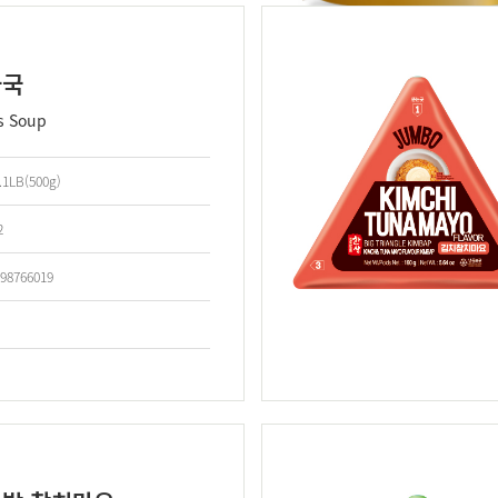
물국
s Soup
.1LB(500g)
2
98766019