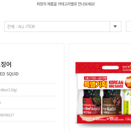
희창의 제품을 카테고리별로 만나보세요!
전체 : ALL ITEM
오징어
ED SQUID
.88oz(110g)
1
98766217