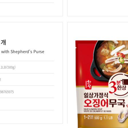
찌개
 with Shepherd's Purse
.1LB(500g)
2
98765975