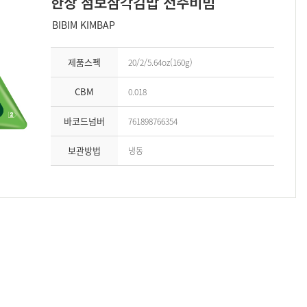
한상 점보삼각김밥 전주비빔
BIBIM KIMBAP
제품스펙
20/2/5.64oz(160g)
CBM
0.018
바코드넘버
761898766354
보관방법
냉동