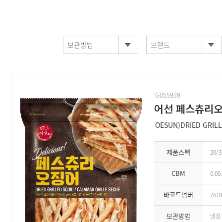
보관방법
브랜드
G055939
어선 페스츄리
OESUN)DRIED GRILL
제품스펙
20/3
CBM
0.05
바코드넘버
7618
보관방법
냉장