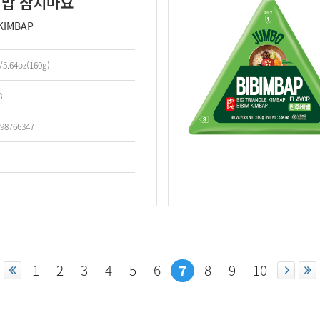
밥 참치마요
KIMBAP
/5.64oz(160g)
8
98766347
1
2
3
4
5
6
8
9
10
7