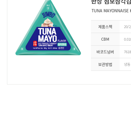
한상 점보삼각김
TUNA MAYONNAISE 
제품스펙
20/2
CBM
0.01
바코드넘버
7618
보관방법
냉동