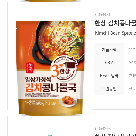
G054481
한상 김치콩나
Kimchi Bean Sprout
제품스펙
16/1
CBM
0.02
바코드넘버
7618
보관방법
냉동
G054876