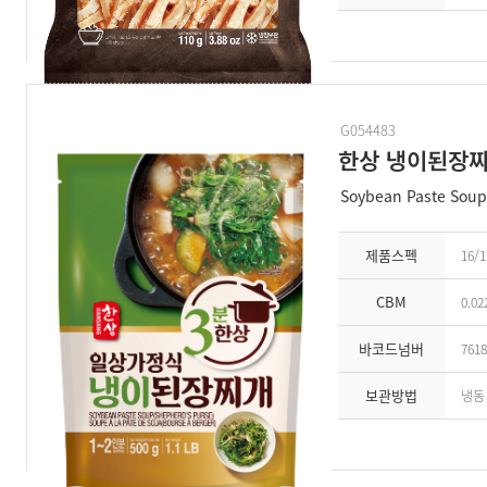
G054483
한상 냉이된장
Soybean Paste Soup
제품스펙
16/1
CBM
0.02
바코드넘버
7618
보관방법
냉동