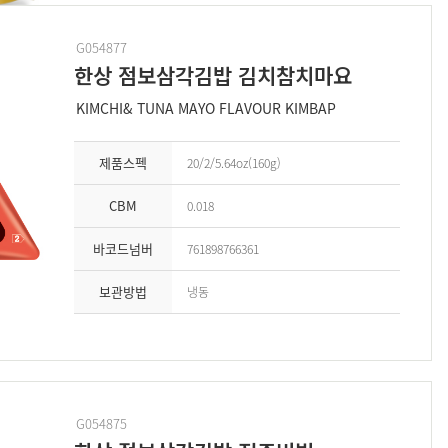
G054877
한상 점보삼각김밥 김치참치마요
KIMCHI& TUNA MAYO FLAVOUR KIMBAP
제품스펙
20/2/5.64oz(160g)
CBM
0.018
바코드넘버
761898766361
보관방법
냉동
G054875